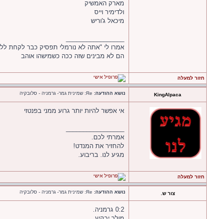
מארק האמשיק
ולדימיר וייס
מיכאל ג'וריש
_________________
אמרו לי "אתה לא נורמלי תפסיק כבר לקחת לל
הם לא מבינים שזה ככה כשמישהו אוהב
חזור למעלה
נושא ההודעה:
Re: שמינית גמר- גרמניה - סלובקיה
KingAlpaca
אי אפשר להיות יותר גרוע ממני בפנטזי
_________________
אמרתי לכם.
להחזיר את המנדט!
מגיע לנו. בריבוע.
חזור למעלה
נושא ההודעה:
Re: שמינית גמר- גרמניה - סלובקיה
צור ש.
0:2 גרמניה.
מולר יבקיע.