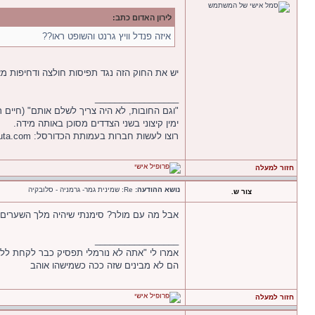
לירון האדום כתב:
איזה פנדל וויץ גרנט והשופט ראו??
יש את החוק הזה נגד תפיסות חולצה ודחיפות מא
_________________
"וגם החובות, לא היה צריך לשלם אותם" (חיים רמון
ימין קיצוני בשני הצדדים מסוכן באותה מידה.
רוצו לעשות חברות בעמותת הכדורסל: http://www.hapoeluta.com/
חזור למעלה
נושא ההודעה:
Re: שמינית גמר- גרמניה - סלובקיה
צור ש.
אבל מה עם מולר? סימנתי שיהיה מלך השערים!
_________________
אמרו לי "אתה לא נורמלי תפסיק כבר לקחת לל
הם לא מבינים שזה ככה כשמישהו אוהב
חזור למעלה