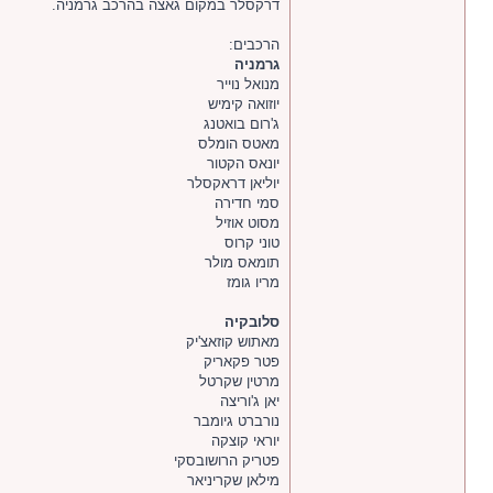
דרקסלר במקום גאצה בהרכב גרמניה.
הרכבים:
גרמניה
מנואל נוייר
יוזואה קימיש
ג'רום בואטנג
מאטס הומלס
יונאס הקטור
יוליאן דראקסלר
סמי חדירה
מסוט אוזיל
טוני קרוס
תומאס מולר
מריו גומז
סלובקיה
מאתוש קוזאצ'יק
פטר פקאריק
מרטין שקרטל
יאן ג'וריצה
נורברט גיומבר
יוראי קוצקה
פטריק הרושובסקי
מילאן שקריניאר