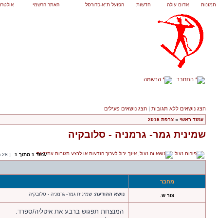
תמונות
אדום עולה
חדשות
הפועל ת"א-כדורסל
האתר הרשמי
אולטרא
התחבר
הרשמה
הצג נושאים ללא תגובות
|
הצג נושאים פעילים
עמוד ראשי
»
צרפת 2016
שמינית גמר- גרמניה - סלובקיה
עמוד
1
מתוך
1
[ 28 הודעות ]
מחבר
נושא ההודעה:
שמינית גמר- גרמניה - סלובקיה
צור ש.
המנצחת תפגוש ברבע את איטליה/ספרד.