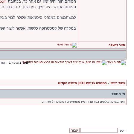
הפורום הזה יהיה זמין גם אחר כך, בכתובת
.com
הפורום החדש יהיה זמין, כמו היום, גם בכתובת
m
למשתמשים במנהלי סיסמאות עלולה לצוץ בעיה
במקרה של קטסטרופה כלשהי, אפשר ליצור קשר דרך כתובת הג
חזור למעלה
עמוד
1
מתוך
1
[ הוד
עמוד ראשי
»
המועצה על שם וולטון סילבה הקדוש
מי מחובר
משתמשים הגולשים בפורום זה: אין משתמשים רשומים ו 5 אורחים
חפש: