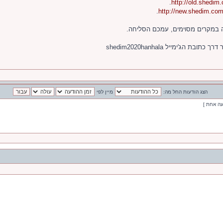
.
http://old.shedim
.
http://new.shedim.co
 במקרים מסוימים, עמכם הסליחה.
'ימייל shedim2020hanhala
הצג הודעות החל מה:
מיין לפי
עה אחת ]