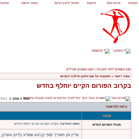
תמונות
אדום עולה
חדשות
הפועל ת"א-כדורסל
האתר הרשמי
אולטרא
התחבר
הרשמה
הצג נושאים ללא תגובות
|
הצג נושאים פעילים
עמוד ראשי
»
המועצה על שם וולטון סילבה הקדוש
בקרוב הפורום הקיים יוחלף בחדש
עמוד
1
מתוך
1
[ הוד
גרסה להדפסה
מחבר
נושא ההודעה:
בקרוב הפורום הקיים יוחלף בחדש
מנהל הפורום החדש
עדיין אין תאריך סופי (ברגע שאדע בדיוק אעדכן,