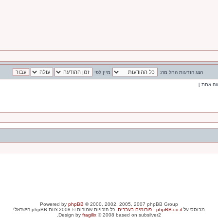
הצג הודעות החל מה:
מיין לפי
עה אחת ]
Powered by
phpBB
© 2000, 2002, 2005, 2007 phpBB Group
מבוסס על
phpBB.co.il - פורומים בעברית
. כל הזכויות שמורות © 2008 צוות phpBB הישראלי
Design by
fragilix
© 2008 based on subsilver2.