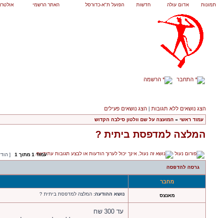
תמונות
אדום עולה
חדשות
הפועל ת"א-כדורסל
האתר הרשמי
אולטרא
התחבר
הרשמה
הצג נושאים ללא תגובות
|
הצג נושאים פעילים
עמוד ראשי
»
המועצה על שם וולטון סילבה הקדוש
המלצה למדפסת ביתית ?
עמוד
1
מתוך
1
[ הוד
גרסה להדפסה
מחבר
נושא ההודעה:
המלצה למדפסת ביתית ?
מאנצס
עד 300 שח