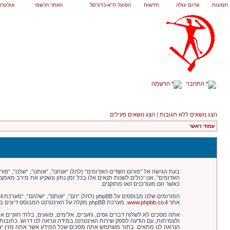
תמונות
אדום עולה
חדשות
הפועל ת"א-כדורסל
האתר הרשמי
אולטרא
התחבר
הרשמה
הצג נושאים ללא תגובות
|
הצג נושאים פעילים
עמוד ראשי
האדומים”. אנו יכולים לשנות תנאים אלו בכל זמן נתון ונשקיע את מירב מאמ
כאשר הם מעודכנים ו/או מתוקנים.
הפורומים שלנו מבוססים על phpBB (להלן “הם”, “אותם”, “שלהם”, “מערכת phpBB”, “www.phpbb.co.il”, “קבוצת phpBB”, “צוות phpBBהישראלי”) אשר הינה מערכת בולטיין המשוחררת תחת הסכם “
אתר
www.phpbb.co.il
. מערכת phpBB מקלה על האינטרנט המבוסס דיונים בלבד, קבוצת phpBB אינה אחראית לכל מה שאנו מאפשרים ו/או לא מאפשרים בתור תוכן מורשה ו/או מנוהל. למידע נוסף לגבי phpBB, ראה:
אתה מסכים לא לשלוח דברים גסים, גזעניים, אלימים, פוגעים, בלתי חוקיים