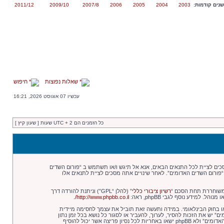
נים קודמות:
2003
2004
2005
2006
2007/8
2009/10
2011/12
שאלות נפוצות
חיפוש
עכשיו 07 אוגוסט 2026, 16:21
כל הזמנים הם UTC + 2 שעות [ שעון קיץ ]
 “http://old.shedim.com/bb”), אתה מסכים לציית לתנאים הבאים. אם אינך מסכים לציית לכל התנאים הבאים, אנא אל תיגש ו/או תשתמש ב “פורום השדים
 “פורום השדים האדומים”. לאחר שינויים אתה מסכים לציית לתנאים אלו
רשיון ציבורי כללי
” (להלן “GPL”) וניתנת להורדה דרך
.
http://www.phpbb.co.il/
או בחוק הבינלאומי. במידה ותעשה זאת תוביל את עצמך לחסימה מיידית
תה מסכים של “פורום השדים האדומים” יש את הזכות להסיר, לערוך, להעביר או לסגור כל נושא בכל זמן נתון
הנראה לנו מתאים. בתור משתמש אתה מסכים שכל המידע אשר אתה מזין יאוחסן בבסיס הנתונים. בעוד שמידע זה לא יחשף לשום צד שלישי ללא הסכמתך, לא “פורום השדים האדומים” ולא phpBB ישאו באחריות לכל נסיון פריצה אשר יכול להוסיף