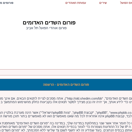
ס הפועל
שירים
עמותת האוהדים
פורומים מש
פורום השדים האדומים
פורום אוהדי הפועל תל אביב
פורום השדים האדומים - הרשמה
בעת הגישה אל “פורום השדים האדומים” (להלן “אנחנו”, “אותנו”, “שלנו”, “פורום השדים האדומים”,
צינו כדי לידע אותך, אך יהיה זה נבון מצידך לסקור תנאים אלו בקביעות כחלק מהשימוש המתמשך ב
 או כל חומר אחר אשר שנוי במחלוקת במדינה שלך, במדינה בה “פורום השדים האדומים” מאוחסנת 
ולצמיתות, עם הודעה לספק שירות האינטרנט במידה ונראה לנו דרוש. כתובות ה IP של כל ההודעות נשמרות כדי לעזור בכפיית תנאים אלו. א