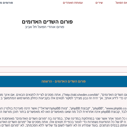
ס הפועל
שירים
עמותת האוהדים
פורומים מש
פורום השדים האדומים
פורום אוהדי הפועל תל אביב
פורום השדים האדומים - הרשמה
בעת הגישה אל “פורום השדים האדומים” (להלן “אנחנו”, “אותנו”, “שלנו”, “פורום השדים האדומים”,
צינו כדי לידע אותך, אך יהיה זה נבון מצידך לסקור תנאים אלו בקביעות כחלק מהשימוש המתמשך ב
 או כל חומר אחר אשר שנוי במחלוקת במדינה שלך, במדינה בה “פורום השדים האדומים” מאוחסנת 
ולצמיתות, עם הודעה לספק שירות האינטרנט במידה ונראה לנו דרוש. כתובות ה IP של כל ההודעות נשמרות כדי לעזור בכפיית תנאים אלו. א