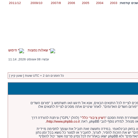
נים קודמות:
2003
2004
2005
2006
2007/8
2009/10
2011/12
שאלות נפוצות
חיפוש
עכשיו 08 אוגוסט 2026, 11:14
כל הזמנים הם UTC + 2 שעות [ שעון קיץ ]
 “http://old.shedim.com/bb”), אתה מסכים לציית לתנאים הבאים. אם אינך מסכים לציית לכל התנאים הבאים, אנא אל תיגש ו/או תשתמש ב “פורום השדים
 “פורום השדים האדומים”. לאחר שינויים אתה מסכים לציית לתנאים אלו
רשיון ציבורי כללי
” (להלן “GPL”) וניתנת להורדה דרך
.
http://www.phpbb.co.il/
או בחוק הבינלאומי. במידה ותעשה זאת תוביל את עצמך לחסימה מיידית
תה מסכים של “פורום השדים האדומים” יש את הזכות להסיר, לערוך, להעביר או לסגור כל נושא בכל זמן נתון
הנראה לנו מתאים. בתור משתמש אתה מסכים שכל המידע אשר אתה מזין יאוחסן בבסיס הנתונים. בעוד שמידע זה לא יחשף לשום צד שלישי ללא הסכמתך, לא “פורום השדים האדומים” ולא phpBB ישאו באחריות לכל נסיון פריצה אשר יכול להוסיף