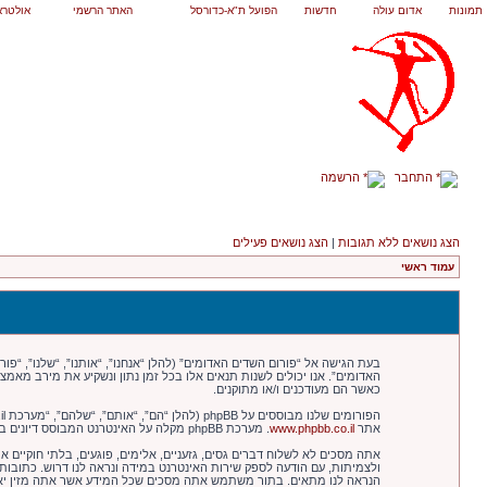
תמונות
אדום עולה
חדשות
הפועל ת"א-כדורסל
האתר הרשמי
אולטרא
התחבר
הרשמה
הצג נושאים ללא תגובות
|
הצג נושאים פעילים
עמוד ראשי
האדומים”. אנו יכולים לשנות תנאים אלו בכל זמן נתון ונשקיע את מירב מאמ
כאשר הם מעודכנים ו/או מתוקנים.
הפורומים שלנו מבוססים על phpBB (להלן “הם”, “אותם”, “שלהם”, “מערכת phpBB”, “www.phpbb.co.il”, “קבוצת phpBB”, “צוות phpBBהישראלי”) אשר הינה מערכת בולטיין המשוחררת תחת הסכם “
אתר
www.phpbb.co.il
. מערכת phpBB מקלה על האינטרנט המבוסס דיונים בלבד, קבוצת phpBB אינה אחראית לכל מה שאנו מאפשרים ו/או לא מאפשרים בתור תוכן מורשה ו/או מנוהל. למידע נוסף לגבי phpBB, ראה:
אתה מסכים לא לשלוח דברים גסים, גזעניים, אלימים, פוגעים, בלתי חוקיים