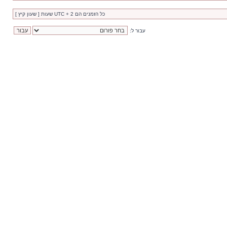
כל הזמנים הם UTC + 2 שעות [ שעון קיץ ]
עבור ל: