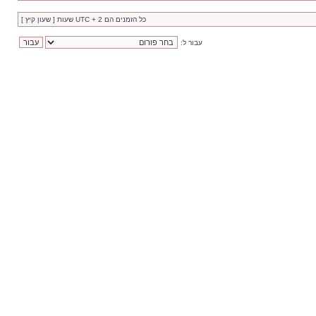
כל הזמנים הם UTC + 2 שעות [ שעון קיץ ]
עבור ל: