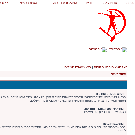
תמונות
אדום עולה
חדשות
הפועל ת"א-כדורסל
האתר הרשמי
אולטרא
התחבר
הרשמה
הצג נושאים ללא תגובות
|
הצג נושאים פעילים
עמוד ראשי
חיפוש מילות מפתח:
הצב
+
לפני מילה שחייבת להמצא ולהכלל בתוצאות החיפוש שלך, או
-
לפני מילה שלא חייבת. תוכל ג
מאחת המילים תוצג לך בתוצאות החיפוש. השתמש ב * (כוכבית) כתו משלים.
חפש לפי שם מחבר ההודעה:
השתמש ב * (כוכבית) כתו משלים.
חפש בפורומים:
בחר את הפורום או פורומים שבהם אתה מעוניין לבצע את החיפוש. החיפוש בתתי-פורומים מתבצע 
למטה.