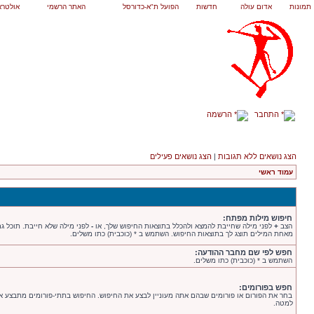
תמונות
אדום עולה
חדשות
הפועל ת"א-כדורסל
האתר הרשמי
אולטרא
התחבר
הרשמה
הצג נושאים ללא תגובות
|
הצג נושאים פעילים
עמוד ראשי
חיפוש מילות מפתח:
הצב
+
לפני מילה שחייבת להמצא ולהכלל בתוצאות החיפוש שלך, או
-
לפני מילה שלא חייבת. תוכל ג
מאחת המילים תוצג לך בתוצאות החיפוש. השתמש ב * (כוכבית) כתו משלים.
חפש לפי שם מחבר ההודעה:
השתמש ב * (כוכבית) כתו משלים.
חפש בפורומים:
בחר את הפורום או פורומים שבהם אתה מעוניין לבצע את החיפוש. החיפוש בתתי-פורומים מתבצע 
למטה.