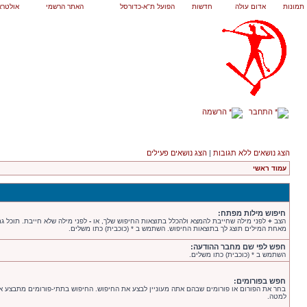
תמונות
אדום עולה
חדשות
הפועל ת"א-כדורסל
האתר הרשמי
אולטרא
התחבר
הרשמה
הצג נושאים ללא תגובות
|
הצג נושאים פעילים
עמוד ראשי
חיפוש מילות מפתח:
הצב
+
לפני מילה שחייבת להמצא ולהכלל בתוצאות החיפוש שלך, או
-
לפני מילה שלא חייבת. תוכל ג
מאחת המילים תוצג לך בתוצאות החיפוש. השתמש ב * (כוכבית) כתו משלים.
חפש לפי שם מחבר ההודעה:
השתמש ב * (כוכבית) כתו משלים.
חפש בפורומים:
בחר את הפורום או פורומים שבהם אתה מעוניין לבצע את החיפוש. החיפוש בתתי-פורומים מתבצע 
למטה.