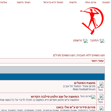
תמונות
אדום עולה
חדשות
הפועל ת"א-כדורסל
האתר הרשמי
אולטרא
התחבר
הרשמה
הצג נושאים ללא תגובות
|
הצג נושאים פעילים
עמוד ראשי
מועצת הפועלים
פורום אוהדי הפועל תל אביב
Main football forum
המועצה על שם וולטון סילבה הקדוש
המועצה ע"ש וולטון הקדוש היא המקום בו תוכלו לדבר על כל נושא שהקש
פורום סידורים ע"ש אלי בואנו
מחירי כרטיסים. שעות משחקים. שעות אימונים. מחירי משחקים. מועדי הסעות. עיתוי ומ