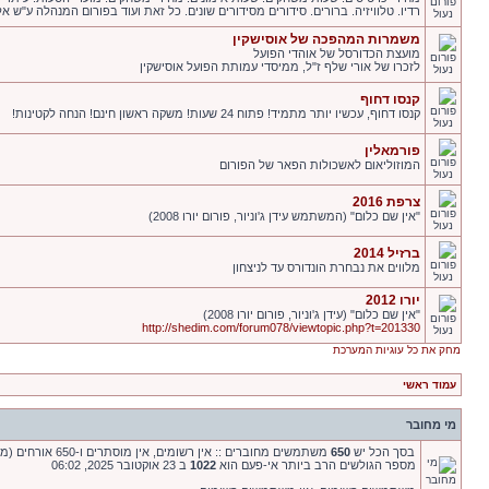
רדיו. טלוויזיה. ברורים. סידורים מסידורים שונים. כל זאת ועוד בפורום המנהלה ע"ש אלי
משמרות המהפכה של אוסישקין
מועצת הכדורסל של אוהדי הפועל
לזכרו של אורי שלף ז"ל, ממיסדי עמותת הפועל אוסישקין
קנסו דחוף
קנסו דחוף, עכשיו יותר מתמיד! פתוח 24 שעות! משקה ראשון חינם! הנחה לקטינות!
פורמאלין
המוזוליאום לאשכולות הפאר של הפורום
צרפת 2016
"אין שם כלום" (המשתמש עידן ג'וניור, פורום יורו 2008)
ברזיל 2014
מלווים את נבחרת הונדורס עד לניצחון
יורו 2012
"אין שם כלום" (עידן ג'וניור, פורום יורו 2008)
http://shedim.com/forum078/viewtopic.php?t=201330
מחק את כל עוגיות המערכת
עמוד ראשי
מי מחובר
בסך הכל יש
650
משתמשים מחוברים :: אין רשומים, אין מוסתרים ו-650 אורחים (מבוסס על משתמשים פעילים ב-5 הדקות האחרונות)
מספר הגולשים הרב ביותר אי-פעם הוא
1022
ב 23 אוקטובר 2025, 06:02