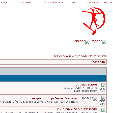
תמונות
אדום עולה
חדשות
הפועל ת"א-כדורסל
האתר הרשמי
אולטרא
התחבר
הרשמה
הצג נושאים ללא תגובות
|
הצג נושאים פעילים
עמוד ראשי
מועצת הפועלים
פורום אוהדי הפועל תל אביב
Main football forum
המועצה על שם וולטון סילבה הקדוש
המועצה ע"ש וולטון הקדוש היא המקום בו תוכלו לדבר על כל נושא שהקש
פורום סידורים ע"ש אלי בואנו
מחירי כרטיסים. שעות משחקים. שעות אימונים. מחירי משחקים. מועדי הסעות. עיתוי ומ