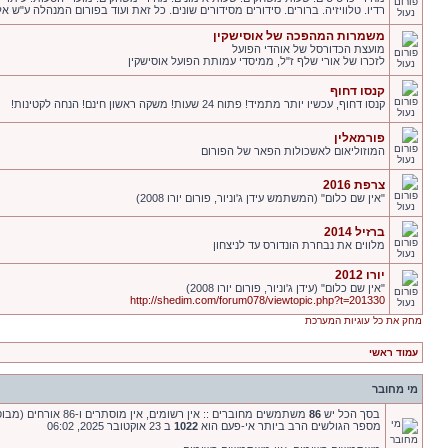
רדיו. טלוויזיה. ברורים. סידורים מסידורים שונים. כל זאת ועוד בפורום המנהלה ע"ש אלי
משמרות המהפכה של אוסישקין
מועצת הכדורסל של אוהדי הפועל
לזכרו של אורי שלף ז"ל, ממיסדי עמותת הפועל אוסישקין
קנסו דחוף
קנסו דחוף, עכשיו יותר מתמיד! פתוח 24 שעות! משקה ראשון חינם! הנחה לקטינות!
פורמאלין
המוזוליאום לאשכולות הפאר של הפורום
צרפת 2016
"אין שם כלום" (המשתמש עידן ג'וניור, פורום יורו 2008)
ברזיל 2014
מלווים את נבחרת הונדורס עד לניצחון
יורו 2012
"אין שם כלום" (עידן ג'וניור, פורום יורו 2008)
http://shedim.com/forum078/viewtopic.php?t=201330
מחק את כל עוגיות המערכת
עמוד ראשי
מי מחובר
בסך הכל יש
86
משתמשים מחוברים :: אין רשומים, אין מוסתרים ו-86 אורחים (מבוסס על משתמשים פעילים ב-5 הדקות האחרונות)
מספר הגולשים הרב ביותר אי-פעם הוא
1022
ב 23 אוקטובר 2025, 06:02