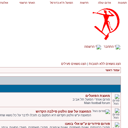
תמונות
אדום עולה
חדשות
הפועל ת"א-כדורסל
האתר הרשמי
אולטרא
התחבר
הרשמה
הצג נושאים ללא תגובות
|
הצג נושאים פעילים
עמוד ראשי
מועצת הפועלים
פורום אוהדי הפועל תל אביב
Main football forum
המועצה על שם וולטון סילבה הקדוש
המועצה ע"ש וולטון הקדוש היא המקום בו תוכלו לדבר על כל נושא שהקש
פורום סידורים ע"ש אלי בואנו
מחירי כרטיסים. שעות משחקים. שעות אימונים. מחירי משחקים. מועדי הסעות. עיתוי ומ