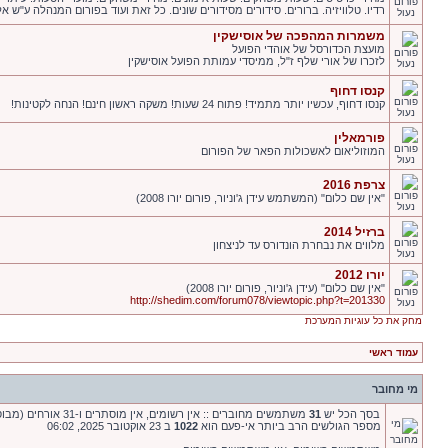
רדיו. טלוויזיה. ברורים. סידורים מסידורים שונים. כל זאת ועוד בפורום המנהלה ע"ש אלי
משמרות המהפכה של אוסישקין
מועצת הכדורסל של אוהדי הפועל
לזכרו של אורי שלף ז"ל, ממיסדי עמותת הפועל אוסישקין
קנסו דחוף
קנסו דחוף, עכשיו יותר מתמיד! פתוח 24 שעות! משקה ראשון חינם! הנחה לקטינות!
פורמאלין
המוזוליאום לאשכולות הפאר של הפורום
צרפת 2016
"אין שם כלום" (המשתמש עידן ג'וניור, פורום יורו 2008)
ברזיל 2014
מלווים את נבחרת הונדורס עד לניצחון
יורו 2012
"אין שם כלום" (עידן ג'וניור, פורום יורו 2008)
http://shedim.com/forum078/viewtopic.php?t=201330
מחק את כל עוגיות המערכת
עמוד ראשי
מי מחובר
בסך הכל יש
31
משתמשים מחוברים :: אין רשומים, אין מוסתרים ו-31 אורחים (מבוסס על משתמשים פעילים ב-5 הדקות האחרונות)
מספר הגולשים הרב ביותר אי-פעם הוא
1022
ב 23 אוקטובר 2025, 06:02