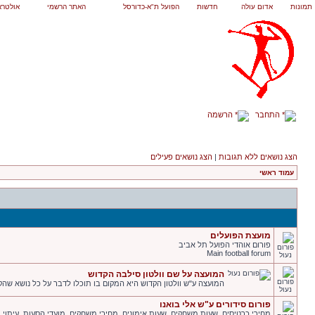
תמונות
אדום עולה
חדשות
הפועל ת"א-כדורסל
האתר הרשמי
אולטרא
התחבר
הרשמה
הצג נושאים ללא תגובות
|
הצג נושאים פעילים
עמוד ראשי
מועצת הפועלים
פורום אוהדי הפועל תל אביב
Main football forum
המועצה על שם וולטון סילבה הקדוש
המועצה ע"ש וולטון הקדוש היא המקום בו תוכלו לדבר על כל נושא שהקש
פורום סידורים ע"ש אלי בואנו
מחירי כרטיסים. שעות משחקים. שעות אימונים. מחירי משחקים. מועדי הסעות. עיתוי ומ