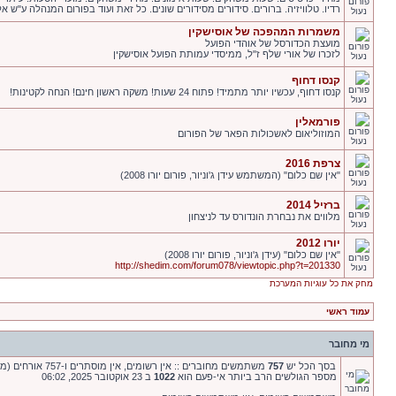
רדיו. טלוויזיה. ברורים. סידורים מסידורים שונים. כל זאת ועוד בפורום המנהלה ע"ש אלי
משמרות המהפכה של אוסישקין
מועצת הכדורסל של אוהדי הפועל
לזכרו של אורי שלף ז"ל, ממיסדי עמותת הפועל אוסישקין
קנסו דחוף
קנסו דחוף, עכשיו יותר מתמיד! פתוח 24 שעות! משקה ראשון חינם! הנחה לקטינות!
פורמאלין
המוזוליאום לאשכולות הפאר של הפורום
צרפת 2016
"אין שם כלום" (המשתמש עידן ג'וניור, פורום יורו 2008)
ברזיל 2014
מלווים את נבחרת הונדורס עד לניצחון
יורו 2012
"אין שם כלום" (עידן ג'וניור, פורום יורו 2008)
http://shedim.com/forum078/viewtopic.php?t=201330
מחק את כל עוגיות המערכת
עמוד ראשי
מי מחובר
בסך הכל יש
757
משתמשים מחוברים :: אין רשומים, אין מוסתרים ו-757 אורחים (מבוסס על משתמשים פעילים ב-5 הדקות האחרונות)
מספר הגולשים הרב ביותר אי-פעם הוא
1022
ב 23 אוקטובר 2025, 06:02